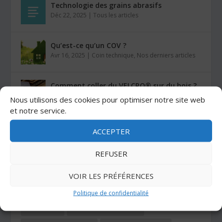
Technologie des grains abrasifs
Déc 22, 2025
|
Tous les articles
Qu’est-ce qu’un COV ?
Avr 16, 2025
|
Coin technique
,
Nos derniers articles
Comment coller du VELCRO® sur du bois ?
Mar 26, 2025
|
Auto-agrippants
Nous utilisons des cookies pour optimiser notre site web
et notre service.
Les colles Stratogrip X15 et X25
ACCEPTER
Jan 27, 2025
|
Colles
REFUSER
CATÉGORIES
VOIR LES PRÉFÉRENCES
Politique de confidentialité
ADHÉSIFS
AUTO-AGRIPPANTS