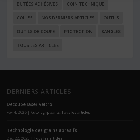
BUTÉES ADHÉSIVES
COIN TECHNIQUE
COLLES
NOS DERNIERS ARTICLES
OUTILS
OUTILS DE COUPE
PROTECTION
SANGLES
TOUS LES ARTICLES
DERNIERS ARTICLES
Découpe laser Velcro
Fév 4, 2026
|
Auto-agrippants
,
Tous les articles
Technologie des grains abrasifs
Déc 22, 2025
|
Tous les articles