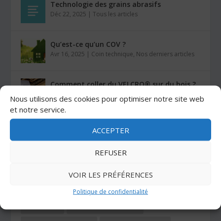
Technologie des grains abrasifs
Déc 22, 2025
|
Tous les articles
Qu’est-ce qu’un COV ?
Avr 16, 2025
|
Coin technique
,
Nos derniers articles
Comment coller du VELCRO® sur du bois ?
Mar 26, 2025
|
Auto-agrippants
Nous utilisons des cookies pour optimiser notre site web
et notre service.
Les colles Stratogrip X15 et X25
ACCEPTER
Jan 27, 2025
|
Colles
REFUSER
CATÉGORIES
VOIR LES PRÉFÉRENCES
Politique de confidentialité
ADHÉSIFS
AUTO-AGRIPPANTS