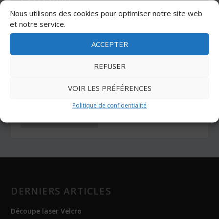
CATÉGORIES
Nous utilisons des cookies pour optimiser notre site web
et notre service.
ADHÉSIFS
AUTO-AGRIPPANTS
ACCEPTER
BUTÉES ADHÉSIVES
COIN TECHNIQUE
REFUSER
COLLES
NOS DERNIERS ARTICLES
OUTILS
VOIR LES PRÉFÉRENCES
OUTILS DE COUPE
PROTECTION
SANGLES
Politique de confidentialité
TOUS LES ARTICLES
DERNIERS ARTICLES
Découpe laser Velcro