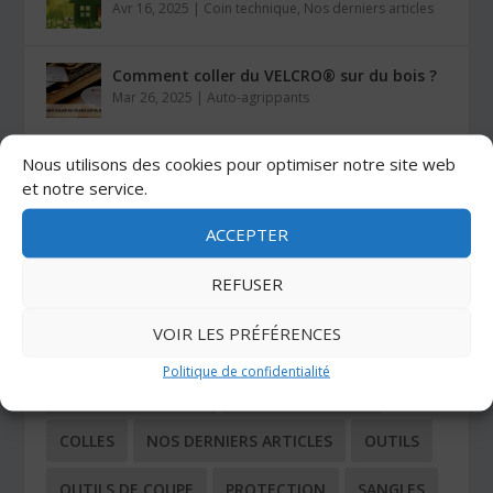
Avr 16, 2025
|
Coin technique
,
Nos derniers articles
Comment coller du VELCRO® sur du bois ?
Mar 26, 2025
|
Auto-agrippants
Nous utilisons des cookies pour optimiser notre site web
Les colles Stratogrip X15 et X25
et notre service.
Jan 27, 2025
|
Colles
ACCEPTER
CATÉGORIES
REFUSER
VOIR LES PRÉFÉRENCES
ADHÉSIFS
AUTO-AGRIPPANTS
Politique de confidentialité
BUTÉES ADHÉSIVES
COIN TECHNIQUE
COLLES
NOS DERNIERS ARTICLES
OUTILS
OUTILS DE COUPE
PROTECTION
SANGLES