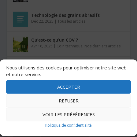
Technologie des grains abrasifs
Déc 22, 2025
|
Tous les articles
Qu’est-ce qu’un COV ?
Avr 16, 2025
|
Coin technique
,
Nos derniers articles
Comment coller du VELCRO® sur du bois ?
Nous utilisons des cookies pour optimiser notre site web
Mar 26, 2025
|
Auto-agrippants
et notre service.
ACCEPTER
Les colles Stratogrip X15 et X25
Jan 27, 2025
|
Colles
REFUSER
VOIR LES PRÉFÉRENCES
CATÉGORIES
Politique de confidentialité