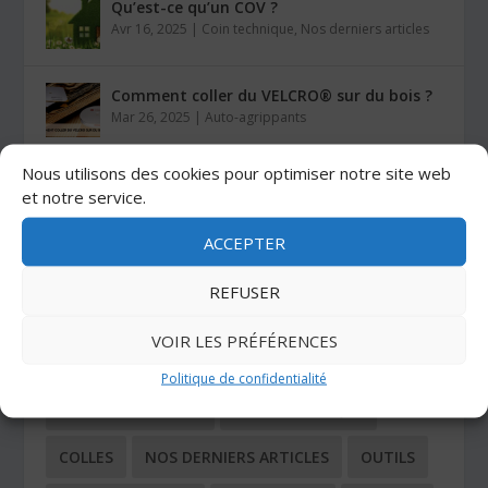
Qu’est-ce qu’un COV ?
Avr 16, 2025
|
Coin technique
,
Nos derniers articles
Comment coller du VELCRO® sur du bois ?
Mar 26, 2025
|
Auto-agrippants
Nous utilisons des cookies pour optimiser notre site web
Les colles Stratogrip X15 et X25
et notre service.
Jan 27, 2025
|
Colles
ACCEPTER
REFUSER
CATÉGORIES
VOIR LES PRÉFÉRENCES
ADHÉSIFS
AUTO-AGRIPPANTS
Politique de confidentialité
BUTÉES ADHÉSIVES
COIN TECHNIQUE
COLLES
NOS DERNIERS ARTICLES
OUTILS