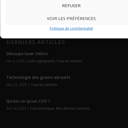
REFUSER
VOIR LES PRÉFÉRENCES
Politique de confidentialité
DERNIERS ARTICLES
Découpe laser Velcro
Fév 4, 2026
|
Auto-agrippants
,
Tous les articles
Technologie des grains abrasifs
Déc 22, 2025
|
Tous les articles
Qu’est-ce qu’un COV ?
Avr 16, 2025
|
Coin technique
,
Nos derniers articles