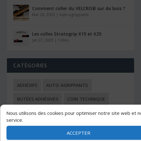
Comment coller du VELCRO® sur du bois ?
Mar 26, 2025
|
Auto-agrippants
Les colles Stratogrip X15 et X25
Jan 27, 2025
|
Colles
CATÉGORIES
ADHÉSIFS
AUTO-AGRIPPANTS
BUTÉES ADHÉSIVES
COIN TECHNIQUE
Nous utilisons des cookies pour optimiser notre site web et n
COLLES
NOS DERNIERS ARTICLES
OUTILS
service.
OUTILS DE COUPE
PROTECTION
SANGLES
ACCEPTER
TOUS LES ARTICLES