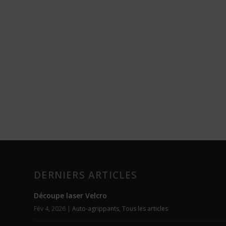
DERNIERS ARTICLES
Découpe laser Velcro
Fév 4, 2026
|
Auto-agrippants
,
Tous les articles