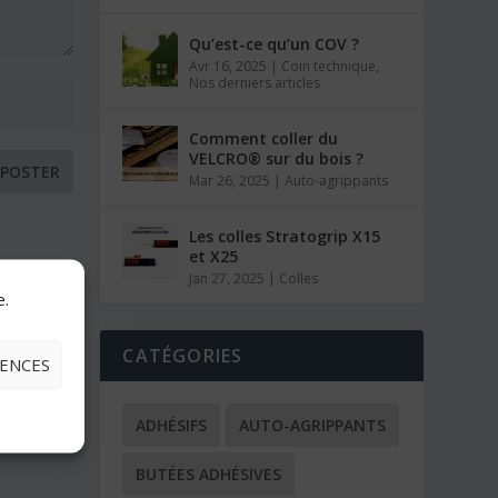
Qu’est-ce qu’un COV ?
Avr 16, 2025
|
Coin technique
,
Nos derniers articles
Comment coller du
VELCRO® sur du bois ?
Mar 26, 2025
|
Auto-agrippants
Les colles Stratogrip X15
et X25
Jan 27, 2025
|
Colles
e.
CATÉGORIES
RENCES
ADHÉSIFS
AUTO-AGRIPPANTS
BUTÉES ADHÉSIVES