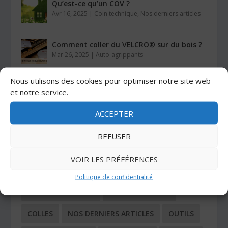
Qu’est-ce qu’un COV ?
Avr 16, 2025
|
Coin technique
,
Nos derniers articles
Comment coller du VELCRO® sur du bois ?
Mar 26, 2025
|
Auto-agrippants
Nous utilisons des cookies pour optimiser notre site web
Les colles Stratogrip X15 et X25
et notre service.
Jan 27, 2025
|
Colles
ACCEPTER
REFUSER
CATÉGORIES
VOIR LES PRÉFÉRENCES
ADHÉSIFS
AUTO-AGRIPPANTS
Politique de confidentialité
BUTÉES ADHÉSIVES
COIN TECHNIQUE
COLLES
NOS DERNIERS ARTICLES
OUTILS