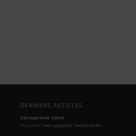
DERNIERS ARTICLES
Découpe laser Velcro
Fév 4, 2026
|
Auto-agrippants
,
Tous les articles