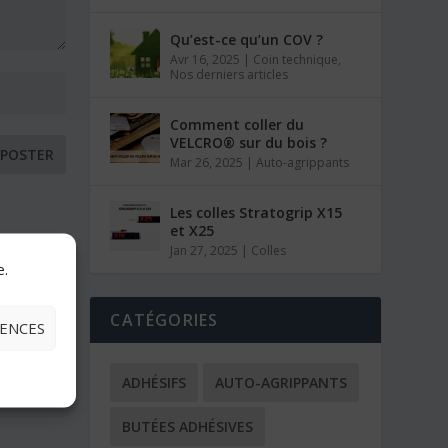
Qu’est-ce qu’un COV ?
Avr 16, 2025
|
Coin technique
,
Nos derniers articles
Comment coller du
VELCRO® sur du bois ?
Mar 26, 2025
|
Auto-agrippants
Les colles Stratogrip X15
et X25
Jan 27, 2025
|
Colles
e.
CATÉGORIES
RENCES
ADHÉSIFS
AUTO-AGRIPPANTS
BUTÉES ADHÉSIVES