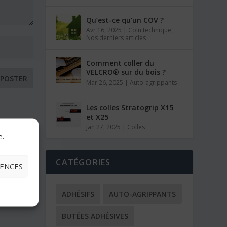
Qu’est-ce qu’un COV ?
Avr 16, 2025
|
Coin technique
,
Nos derniers articles
Comment coller du
VELCRO® sur du bois ?
Mar 26, 2025
|
Auto-agrippants
Les colles Stratogrip X15
et X25
Jan 27, 2025
|
Colles
e.
CATÉGORIES
RENCES
ADHÉSIFS
AUTO-AGRIPPANTS
BUTÉES ADHÉSIVES