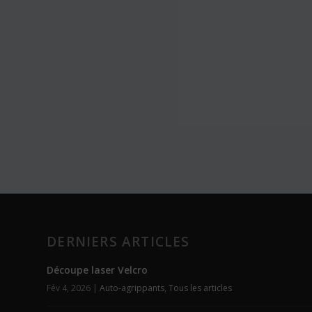
DERNIERS ARTICLES
Découpe laser Velcro
Fév 4, 2026
|
Auto-agrippants
,
Tous les articles