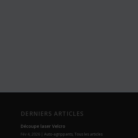
DERNIERS ARTICLES
Découpe laser Velcro
Fév 4, 2026
|
Auto-agrippants
,
Tous les articles