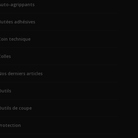
Auto-agrippants
Butées adhésives
Coin technique
Colles
Nos derniers articles
Outils
Outils de coupe
Protection