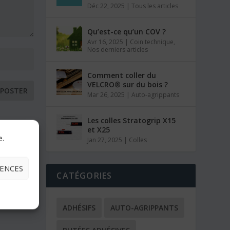
Déc 22, 2025
|
Tous les articles
Qu’est-ce qu’un COV ?
Avr 16, 2025
|
Coin technique
,
Nos derniers articles
Comment coller du
VELCRO® sur du bois ?
Mar 26, 2025
|
Auto-agrippants
Les colles Stratogrip X15
et X25
e.
Jan 27, 2025
|
Colles
RENCES
CATÉGORIES
ADHÉSIFS
AUTO-AGRIPPANTS