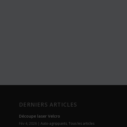
DERNIERS ARTICLES
Découpe laser Velcro
Fév 4, 2026
|
Auto-agrippants
,
Tous les articles