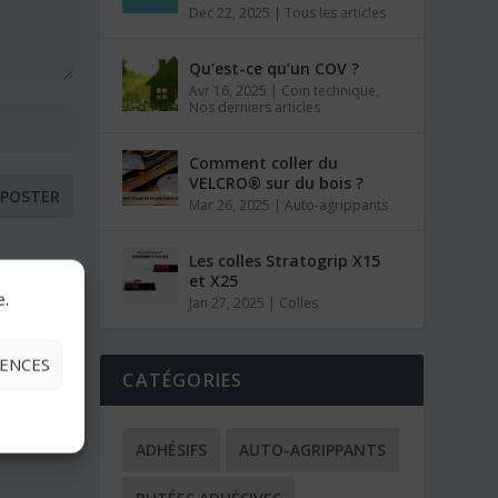
Déc 22, 2025
|
Tous les articles
Qu’est-ce qu’un COV ?
Avr 16, 2025
|
Coin technique
,
Nos derniers articles
Comment coller du
VELCRO® sur du bois ?
Mar 26, 2025
|
Auto-agrippants
Les colles Stratogrip X15
et X25
e.
Jan 27, 2025
|
Colles
RENCES
CATÉGORIES
ADHÉSIFS
AUTO-AGRIPPANTS