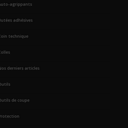
Auto-agrippants
Butées adhésives
Coin technique
Colles
Nos derniers articles
Outils
Outils de coupe
Protection