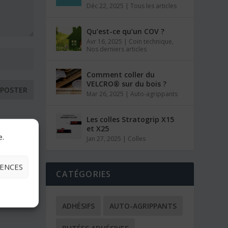
Déc 22, 2025
|
Tous les articles
Qu’est-ce qu’un COV ?
Avr 16, 2025
|
Coin technique
,
Nos derniers articles
Comment coller du
VELCRO® sur du bois ?
Mar 26, 2025
|
Auto-agrippants
Les colles Stratogrip X15
et X25
e.
Jan 27, 2025
|
Colles
RENCES
CATÉGORIES
ADHÉSIFS
AUTO-AGRIPPANTS