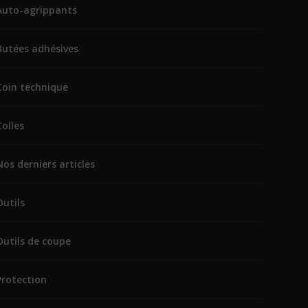
Auto-agrippants
Butées adhésives
Coin technique
Colles
Nos derniers articles
Outils
Outils de coupe
Protection