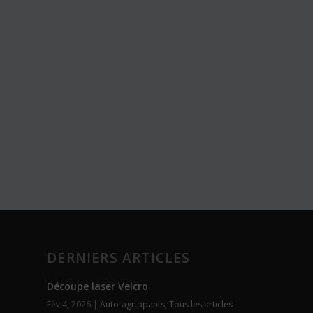
DERNIERS ARTICLES
Découpe laser Velcro
Fév 4, 2026
|
Auto-agrippants
,
Tous les articles