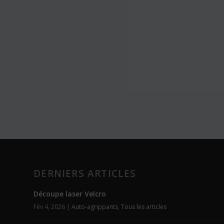
DERNIERS ARTICLES
Découpe laser Velcro
Fév 4, 2026
|
Auto-agrippants
,
Tous les articles