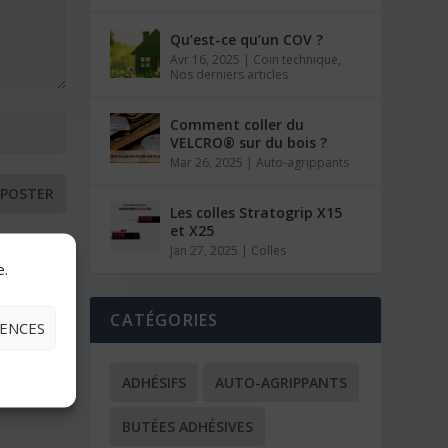
Qu’est-ce qu’un COV ?
Avr 16, 2025
|
Coin technique
,
Nos derniers articles
Comment coller du
VELCRO® sur du bois ?
Mar 26, 2025
|
Auto-agrippants
Les colles Stratogrip X15
et X25
Jan 27, 2025
|
Colles
e.
CATÉGORIES
RENCES
ADHÉSIFS
AUTO-AGRIPPANTS
BUTÉES ADHÉSIVES