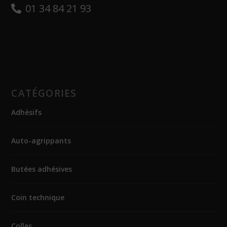
01 34 84 21 93
CATÉGORIES
Adhésifs
Auto-agrippants
Butées adhésives
Coin technique
Colles