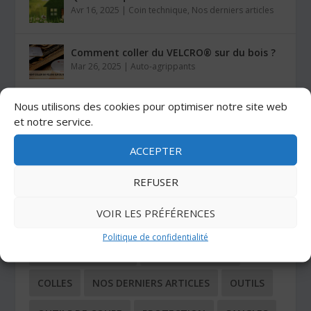
Avr 16, 2025
|
Coin technique
,
Nos derniers articles
Comment coller du VELCRO® sur du bois ?
Mar 26, 2025
|
Auto-agrippants
Nous utilisons des cookies pour optimiser notre site web
Les colles Stratogrip X15 et X25
et notre service.
Jan 27, 2025
|
Colles
ACCEPTER
CATÉGORIES
REFUSER
VOIR LES PRÉFÉRENCES
ADHÉSIFS
AUTO-AGRIPPANTS
Politique de confidentialité
BUTÉES ADHÉSIVES
COIN TECHNIQUE
COLLES
NOS DERNIERS ARTICLES
OUTILS