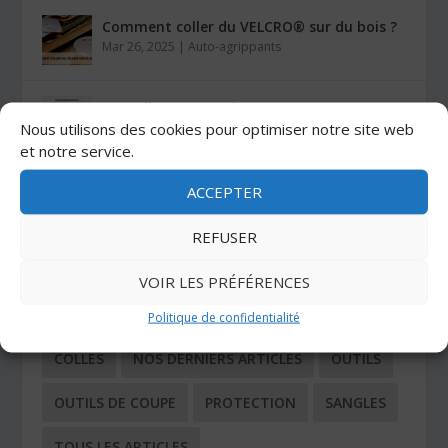
Comment coller du VELCRO® sur du bois ?
Mar 26, 2025
|
Auto-agrippants
Les colles Stratogrip X15 et X25
Nous utilisons des cookies pour optimiser notre site web
Jan 27, 2025
|
Colles
et notre service.
ACCEPTER
CATÉGORIES
REFUSER
ADHÉSIFS
AUTO-AGRIPPANTS
VOIR LES PRÉFÉRENCES
BUTÉES ADHÉSIVES
COIN TECHNIQUE
Politique de confidentialité
COLLES
NOS DERNIERS ARTICLES
OUTILS
OUTILS DE COUPE
PROTECTION
SANGLES
TOUS LES ARTICLES