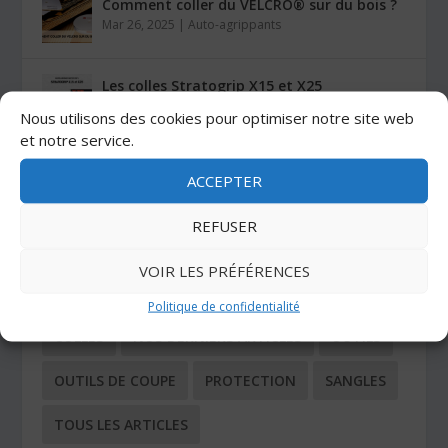
Comment coller du VELCRO® sur du bois ?
Mar 26, 2025
|
Auto-agrippants
Les colles Stratogrip X15 et X25
Jan 27, 2025
|
Colles
Nous utilisons des cookies pour optimiser notre site web
et notre service.
ACCEPTER
CATÉGORIES
REFUSER
ADHÉSIFS
AUTO-AGRIPPANTS
VOIR LES PRÉFÉRENCES
BUTÉES ADHÉSIVES
COIN TECHNIQUE
Politique de confidentialité
COLLES
NOS DERNIERS ARTICLES
OUTILS
OUTILS DE COUPE
PROTECTION
SANGLES
TOUS LES ARTICLES