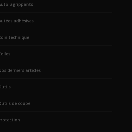
Auto-agrippants
Butées adhésives
Coin technique
Colles
Nos derniers articles
Outils
Outils de coupe
Protection