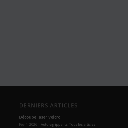
DERNIERS ARTICLES
Découpe laser Velcro
Fév 4, 2026
|
Auto-agrippants
,
Tous les articles