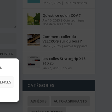
Déc 22, 2025
|
Tous les articles
Qu’est-ce qu’un COV ?
Avr 16, 2025
|
Coin technique
,
Nos derniers articles
Comment coller du
VELCRO® sur du bois ?
Mar 26, 2025
|
Auto-agrippants
Les colles Stratogrip X15
et X25
e.
Jan 27, 2025
|
Colles
RENCES
CATÉGORIES
ADHÉSIFS
AUTO-AGRIPPANTS