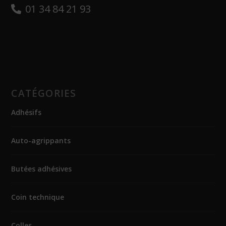
01 34 84 21 93
CATÉGORIES
Adhésifs
Auto-agrippants
Butées adhésives
Coin technique
Colles