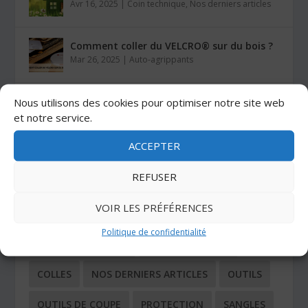
Avr 16, 2025
|
Coin technique
,
Nos derniers articles
Comment coller du VELCRO® sur du bois ?
Mar 26, 2025
|
Auto-agrippants
Nous utilisons des cookies pour optimiser notre site web
Les colles Stratogrip X15 et X25
Jan 27, 2025
|
Colles
et notre service.
ACCEPTER
CATÉGORIES
REFUSER
VOIR LES PRÉFÉRENCES
ADHÉSIFS
AUTO-AGRIPPANTS
Politique de confidentialité
BUTÉES ADHÉSIVES
COIN TECHNIQUE
COLLES
NOS DERNIERS ARTICLES
OUTILS
OUTILS DE COUPE
PROTECTION
SANGLES