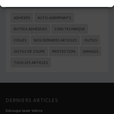
CATÉGORIES
ADHÉSIFS
AUTO-AGRIPPANTS
BUTÉES ADHÉSIVES
COIN TECHNIQUE
COLLES
NOS DERNIERS ARTICLES
OUTILS
OUTILS DE COUPE
PROTECTION
SANGLES
TOUS LES ARTICLES
DERNIERS ARTICLES
Découpe laser Velcro