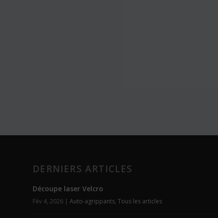
DERNIERS ARTICLES
Découpe laser Velcro
Fév 4, 2026
|
Auto-agrippants
,
Tous les articles