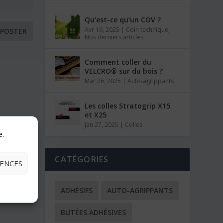
Qu’est-ce qu’un COV ?
Avr 16, 2025
|
Coin technique
,
Nos derniers articles
Comment coller du
VELCRO® sur du bois ?
Mar 26, 2025
|
Auto-agrippants
Les colles Stratogrip X15
et X25
Jan 27, 2025
|
Colles
e.
CATÉGORIES
RENCES
ADHÉSIFS
AUTO-AGRIPPANTS
BUTÉES ADHÉSIVES